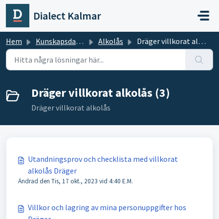
Hoppa över till huvudinnehåll
Dialect Kalmar
Hem
Kunskapsdatabas
Alkolås
Dräger villkorat alkolås
Dräger villkorat alkolås (3)
Dräger villkorat alkolås
Utandningsprov och checklista med villkorat
alkolås Dräger
Ändrad den Tis, 17 okt., 2023 vid 4:40 E.M.
Villkor och lagring av mina personuppgifter hos