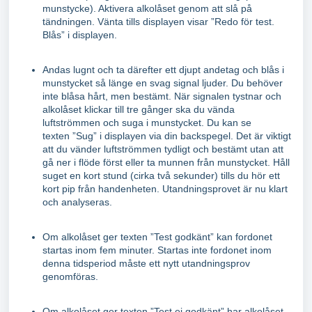
munstycke). Aktivera alkolåset genom att slå på
tändningen. Vänta tills displayen visar ”Redo för test.
Blås” i displayen.
Andas lugnt och ta därefter ett djupt andetag och blås i
munstycket så länge en svag signal ljuder. Du behöver
inte blåsa hårt, men bestämt. När signalen tystnar och
alkolåset klickar till tre gånger ska du vända
luftströmmen och suga i munstycket. Du kan se
texten ”Sug” i displayen via din backspegel. Det är viktigt
att du vänder luftströmmen tydligt och bestämt utan att
gå ner i flöde först eller ta munnen från munstycket. Håll
suget en kort stund (cirka två sekunder) tills du hör ett
kort pip från handenheten. Utandningsprovet är nu klart
och analyseras.
Om alkolåset ger texten ”Test godkänt” kan fordonet
startas inom fem minuter. Startas inte fordonet inom
denna tidsperiod måste ett nytt utandningsprov
genomföras.
Om alkolåset ger texten ”Test ej godkänt” har alkolåset