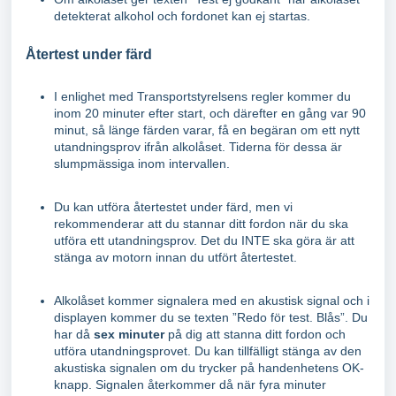
detekterat alkohol och fordonet kan ej startas.
Återtest under färd
I enlighet med Transportstyrelsens regler kommer du
inom 20 minuter efter start, och därefter en gång var 90
minut, så länge färden varar, få en begäran om ett nytt
utandningsprov ifrån alkolåset. Tiderna för dessa är
slumpmässiga inom intervallen.
Du kan utföra återtestet under färd, men vi
rekommenderar att du stannar ditt fordon när du ska
utföra ett utandningsprov. Det du INTE ska göra är att
stänga av motorn innan du utfört återtestet.
Alkolåset kommer signalera med en akustisk signal och i
displayen kommer du se texten ”Redo för test. Blås”. Du
har då
sex minuter
på dig att stanna ditt fordon och
utföra utandningsprovet. Du kan tillfälligt stänga av den
akustiska signalen om du trycker på handenhetens OK-
knapp. Signalen återkommer då när fyra minuter