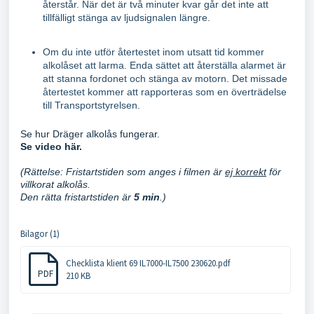
återstår. När det är två minuter kvar går det inte att
tillfälligt stänga av ljudsignalen längre.
Om du inte utför återtestet inom utsatt tid kommer
alkolåset att larma. Enda sättet att återställa alarmet är
att stanna fordonet och stänga av motorn. Det missade
återtestet kommer att rapporteras som en överträdelse
till Transportstyrelsen.
Se hur Dräger alkolås fungerar.
Se video här.
(Rättelse: Fristartstiden som anges i filmen är
ej korrekt
för
villkorat alkolås.
Den rätta fristartstiden är
5 min
.)
Bilagor (1)
Checklista klient 69 IL7000-IL7500 230620.pdf
PDF
210 KB