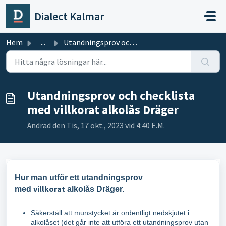
Hoppa över till huvudinnehåll
Dialect Kalmar
Hem
...
Utandningsprov och checklista med villkorat alkolås Dräger
Utandningsprov och checklista
med villkorat alkolås Dräger
Ändrad den Tis, 17 okt., 2023 vid 4:40 E.M.
Hur man utför ett utandningsprov
villkorat
med
alkolås Dräger.
Säkerställ att munstycket är ordentligt nedskjutet i
alkolåset (det går inte att utföra ett utandningsprov utan